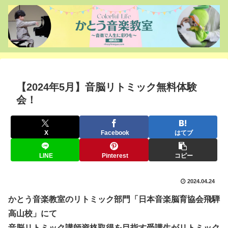
【2024年5月】音脳リトミック無料体験
会！
X
Facebook
はてブ
LINE
Pinterest
コピー
2024.04.24
かとう音楽教室のリトミック部門「日本音楽脳育協会飛騨
高山校」にて
音脳リトミック講師資格取得を目指す受講生がリトミック